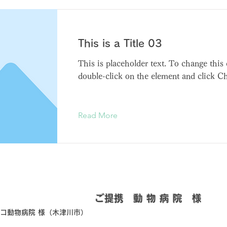
This is a Title 03
This is placeholder text. To change this 
double-click on the element and click C
Read More
​ご提携 動 物 病 院 様
ピコ動物病院 様（木津川市）