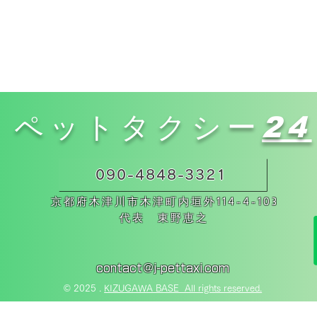
ペットタクシー
24
090-4848-3321
京都府木津川市木津町内垣外114-4-103
代表 東野恵之
contact＠j-pettaxi.com
© 2025 .
KIZUGAWA BASE All rights reserved.